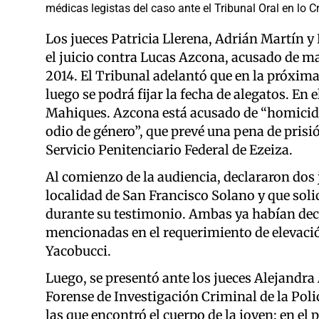
médicas legistas del caso ante el Tribunal Oral en lo C
Los jueces Patricia Llerena, Adrián Martín y
el juicio contra Lucas Azcona, acusado de ma
2014. El Tribunal adelantó que en la próxima
luego se podrá fijar la fecha de alegatos. En e
Mahiques. Azcona está acusado de “homicid
odio de género”, que prevé una pena de prisi
Servicio Penitenciario Federal de Ezeiza.
Al comienzo de la audiencia, declararon dos
localidad de San Francisco Solano y que solic
durante su testimonio. Ambas ya habían decl
mencionadas en el requerimiento de elevación
Yacobucci.
Luego, se presentó ante los jueces Alejandr
Forense de Investigación Criminal de la Poli
las que encontró el cuerpo de la joven: en el 