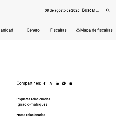
08 de agosto de 2026
Reali
busq
manidad
Género
Fiscalías
Mapa de fiscalías
Compartir en:
Compartir
Compartir
Compartir
Compartir
Copiar
URL
en
en
en
en
facebook
X
Linkedin
Whatsapp
Etiquetas relacionadas
(twitter)
ignacio-mahiques
Notas relacionadas