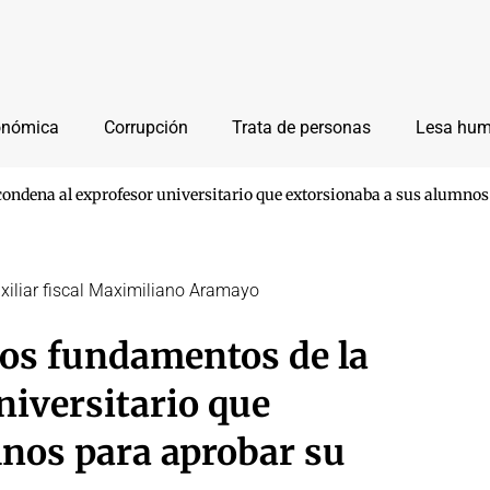
onómica
Corrupción
Trata de personas
Lesa hu
condena al exprofesor universitario que extorsionaba a sus alumno
uxiliar fiscal Maximiliano Aramayo
los fundamentos de la
niversitario que
nos para aprobar su