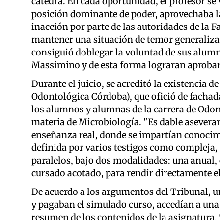
cátedra. En cada oportunidad, el profesor se 
posición dominante de poder, aprovechaba la 
inacción por parte de las autoridades de la 
mantener una situación de temor generalizad
consiguió doblegar la voluntad de sus alumno
Massimino y de esta forma lograran aprobar 
Durante el juicio, se acreditó la existenci
Odontológica Córdoba), que ofició de fachad
los alumnos y alumnas de la carrera de Odon
materia de Microbiología. "Es dable aseverar
enseñanza real, donde se impartían conocim
definida por varios testigos como compleja, s
paralelos, bajo dos modalidades: una anual, 
cursado acotado, para rendir directamente el
De acuerdo a los argumentos del Tribunal, u
y pagaban el simulado curso, accedían a una 
resumen de los contenidos de la asignatura. T