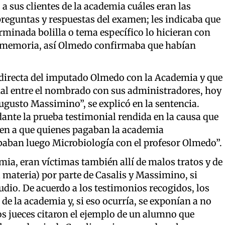
a sus clientes de la academia cuáles eran las
 preguntas y respuestas del examen; les indicaba que
inada bolilla o tema específico lo hicieran con
de memoria, así Olmedo confirmaba que habían
n directa del imputado Olmedo con la Academia y que
nal entre el nombrado con sus administradores, hoy
ugusto Massimino”, se explicó en la sentencia.
ante la prueba testimonial rendida en la causa que
rden a que quienes pagaban la academia
aban luego Microbiología con el profesor Olmedo”.
ia, eran víctimas también allí de malos tratos y de
 materia) por parte de Casalis y Massimino, si
dio. De acuerdo a los testimonios recogidos, los
de la academia y, si eso ocurría, se exponían a no
os jueces citaron el ejemplo de un alumno que