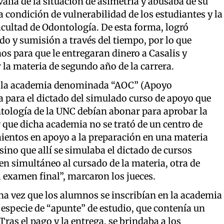
valía de la situación de asimetría y abusaba de su
condición de vulnerabilidad de los estudiantes y la
Facultad de Odontología. De esta forma, logró
o y sumisión a través del tiempo, por lo que
s para que le entregaran dinero a Casalis y
la materia de segundo año de la carrera.
a de la academia denominada “AOC” (Apoyo
a para el dictado del simulado curso de apoyo que
tología de la UNC debían abonar para aprobar la
 que dicha academia no se trató de un centro de
ientos en apoyo a la preparación en una materia
ino que allí se simulaba el dictado de cursos
en simultáneo al cursado de la materia, otra de
 examen final”, marcaron los jueces.
na vez que los alumnos se inscribían en la academia
especie de “apunte” de estudio, que contenía un
ras el pago y la entrega, se brindaba a los