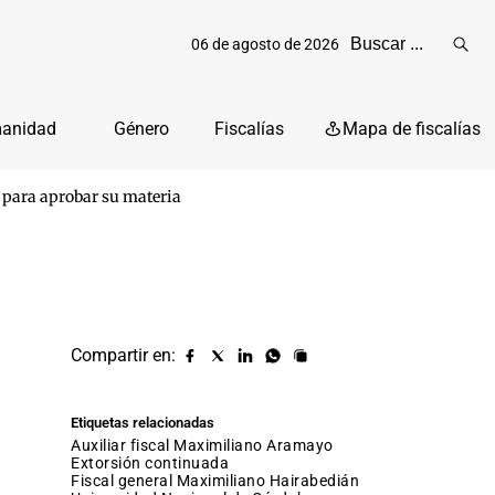
06 de agosto de 2026
Reali
busq
manidad
Género
Fiscalías
Mapa de fiscalías
s para aprobar su materia
Compartir en:
Compartir
Compartir
Compartir
Compartir
Copiar
URL
en
en
en
en
facebook
X
Linkedin
Whatsapp
Etiquetas relacionadas
(twitter)
auxiliar fiscal Maximiliano Aramayo
Extorsión continuada
fiscal general Maximiliano Hairabedián