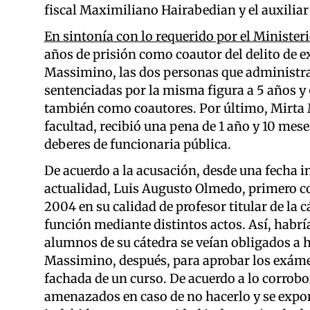
fiscal Maximiliano Hairabedian y el auxilia
En sintonía con lo requerido por el Ministeri
años de prisión como coautor del delito de 
Massimino, las dos personas que administrab
sentenciadas por la misma figura a 5 años y 
también como coautores. Por último, Mirta M
facultad, recibió una pena de 1 año y 10 mes
deberes de funcionaria pública.
De acuerdo a la acusación, desde una fecha i
actualidad, Luis Augusto Olmedo, primero com
2004 en su calidad de profesor titular de la
función mediante distintos actos. Así, habría
alumnos de su cátedra se veían obligados a ha
Massimino, después, para aprobar los exámene
fachada de un curso. De acuerdo a lo corrobo
amenazados en caso de no hacerlo y se expo