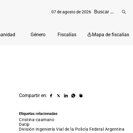
07 de agosto de 2026
Reali
busq
manidad
Género
Fiscalías
Mapa de fiscalías
Compartir en:
Compartir
Compartir
Compartir
Compartir
Copiar
URL
en
en
en
en
facebook
X
Linkedin
Whatsapp
Etiquetas relacionadas
(twitter)
cristina-caamano
datip
División Ingeniería Vial de la Policía Federal Argentina