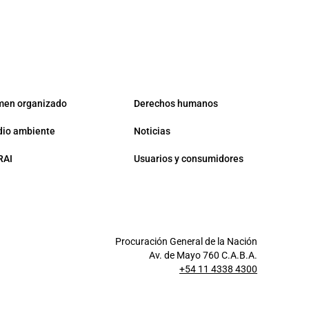
men organizado
Derechos humanos
io ambiente
Noticias
RAI
Usuarios y consumidores
Procuración General de la Nación
Av. de Mayo 760 C.A.B.A.
+54 11 4338 4300