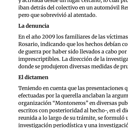
y activada desde un lugar cercano, lo cual pr
iban detrás del colectivo en un automóvil Ren
pero que sobrevivió al atentado.
La denuncia
En el año 2009 los familiares de las víctima
Rosario, indicando que los hechos debían co
de guerra por haber sido llevados a cabo po
imprescriptibles. La dirección de la investig
donde se produjeron diversas medidas de pr
El dictamen
Teniendo en cuenta que las presentaciones qu
efectuadas por la querella anclaban la argum
organización “Montoneros” en diversas public
escritos con posterioridad al hecho-, en el 
reunida a lo largo de su trámite, se formuló 
investigación periodística y una investigació