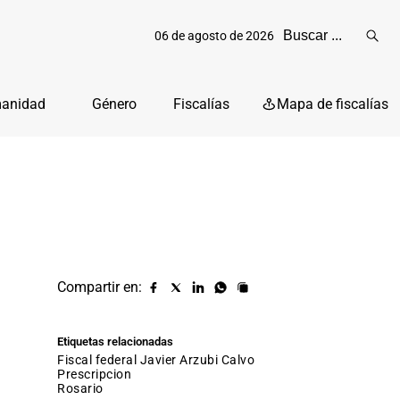
06 de agosto de 2026
Reali
busq
manidad
Género
Fiscalías
Mapa de fiscalías
Compartir en:
Compartir
Compartir
Compartir
Compartir
Copiar
URL
en
en
en
en
facebook
X
Linkedin
Whatsapp
Etiquetas relacionadas
(twitter)
fiscal federal Javier Arzubi Calvo
prescripcion
rosario