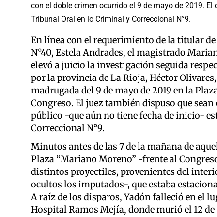
con el doble crimen ocurrido el 9 de mayo de 2019. El d
Tribunal Oral en lo Criminal y Correccional N°9.
En línea con el requerimiento de la titular d
N°40, Estela Andrades, el magistrado Mariano
elevó a juicio la investigación seguida resp
por la provincia de La Rioja, Héctor Olivares
madrugada del 9 de mayo de 2019 en la Plaz
Congreso. El juez también dispuso que sean e
público -que aún no tiene fecha de inicio- es
Correccional N°9.
Minutos antes de las 7 de la mañana de aque
Plaza “Mariano Moreno” -frente al Congres
distintos proyectiles, provenientes del int
ocultos los imputados-, que estaba estaciona
A raíz de los disparos, Yadón falleció en el l
Hospital Ramos Mejía, donde murió el 12 de