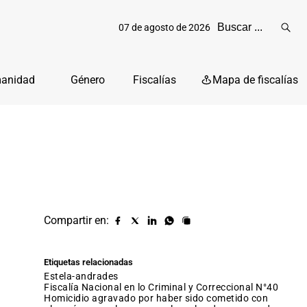
07 de agosto de 2026
Reali
busq
manidad
Género
Fiscalías
Mapa de fiscalías
Compartir en:
Compartir
Compartir
Compartir
Compartir
Copiar
URL
en
en
en
en
facebook
X
Linkedin
Whatsapp
Etiquetas relacionadas
(twitter)
estela-andrades
Fiscalía Nacional en lo Criminal y Correccional N°40
homicidio agravado por haber sido cometido con