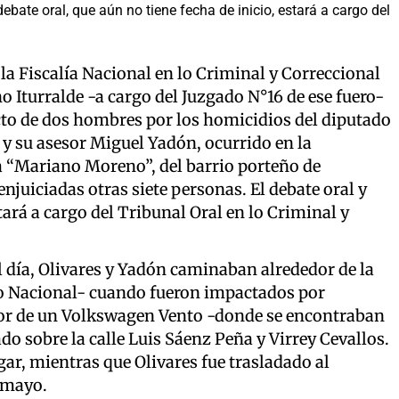
ebate oral, que aún no tiene fecha de inicio, estará a cargo del
e la Fiscalía Nacional en lo Criminal y Correccional
 Iturralde -a cargo del Juzgado N°16 de ese fuero-
ecto de dos hombres por los homicidios del diputado
, y su asesor Miguel Yadón, ocurrido en la
a “Mariano Moreno”, del barrio porteño de
njuiciadas otras siete personas. El debate oral y
tará a cargo del Tribunal Oral en lo Criminal y
l día, Olivares y Yadón caminaban alrededor de la
o Nacional- cuando fueron impactados por
erior de un Volkswagen Vento -donde se encontraban
do sobre la calle Luis Sáenz Peña y Virrey Cevallos.
ugar, mientras que Olivares fue trasladado al
 mayo.