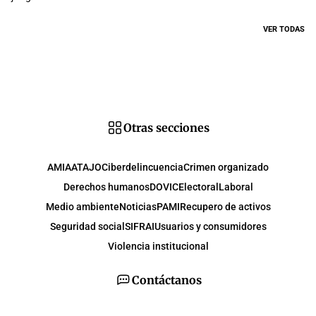
VER TODAS
Otras secciones
AMIA
ATAJO
Ciberdelincuencia
Crimen organizado
Derechos humanos
DOVIC
Electoral
Laboral
Medio ambiente
Noticias
PAMI
Recupero de activos
Seguridad social
SIFRAI
Usuarios y consumidores
Violencia institucional
Contáctanos