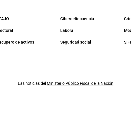
TAJO
Ciberdelincuencia
Cri
lectoral
Laboral
Med
ecupero de activos
Seguridad social
SIF
Las noticias del
Ministerio Público Fiscal de la Nación