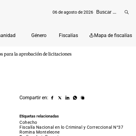
06 de agosto de 2026
Reali
busq
manidad
Género
Fiscalías
Mapa de fiscalías
 para la aprobación de licitaciones
Compartir en:
Compartir
Compartir
Compartir
Compartir
Copiar
URL
en
en
en
en
facebook
X
Linkedin
Whatsapp
Etiquetas relacionadas
(twitter)
cohecho
Fiscalía Nacional en lo Criminal y Correccional N°37
Romina Monteleone