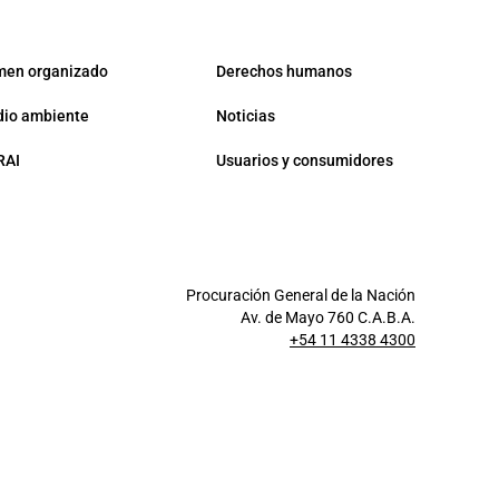
men organizado
Derechos humanos
io ambiente
Noticias
RAI
Usuarios y consumidores
Procuración General de la Nación
Av. de Mayo 760 C.A.B.A.
+54 11 4338 4300