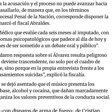
a a la acusación y el proceso no puede avanzar hacia
avasallarlo, de manera que, en los términos
ocesal Penal de la Nación, corresponde disponer la
arcó el fiscal Abraldes.
Médico que evalúe cada seis meses al imputado, con
íntomas psicopatológicos que padece al día de hoy y
es de ser sometido a un debate oral y público”.
ndaron respuesta sobre si Álvarez resulta peligroso
 deviene trascendente, no solo por el cuadro de
 sino porque en la propia entrevista frente a los
amientos suicidas”, explicó la fiscalía.
se dejó asentado que el músico presenta los
a base, alcohol y cocaína, que dañan marcadamente
ganiza los valores preventivos de la conducta social.
-con disparos de arma de fuego- de Cristian