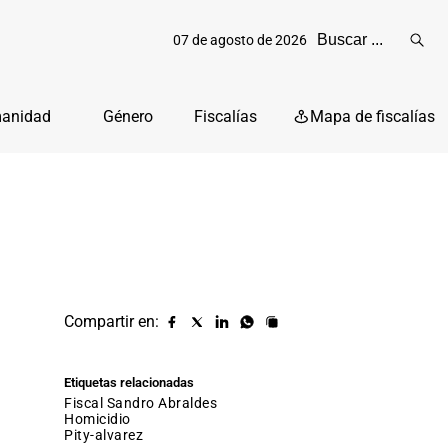
07 de agosto de 2026
Reali
busq
manidad
Género
Fiscalías
Mapa de fiscalías
Compartir en:
Compartir
Compartir
Compartir
Compartir
Copiar
URL
en
en
en
en
facebook
X
Linkedin
Whatsapp
Etiquetas relacionadas
(twitter)
fiscal Sandro Abraldes
homicidio
pity-alvarez