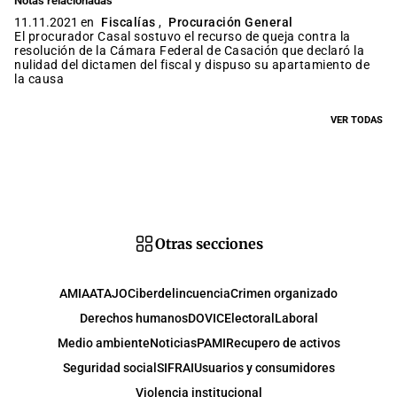
Notas relacionadas
11.11.2021 en
Fiscalías
,
Procuración General
El procurador Casal sostuvo el recurso de queja contra la
resolución de la Cámara Federal de Casación que declaró la
nulidad del dictamen del fiscal y dispuso su apartamiento de
la causa
VER TODAS
Otras secciones
AMIA
ATAJO
Ciberdelincuencia
Crimen organizado
Derechos humanos
DOVIC
Electoral
Laboral
Medio ambiente
Noticias
PAMI
Recupero de activos
Seguridad social
SIFRAI
Usuarios y consumidores
Violencia institucional