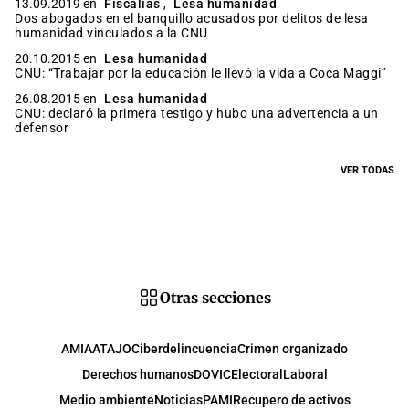
13.09.2019 en
Fiscalías
,
Lesa humanidad
Dos abogados en el banquillo acusados por delitos de lesa
humanidad vinculados a la CNU
20.10.2015 en
Lesa humanidad
CNU: “Trabajar por la educación le llevó la vida a Coca Maggi”
26.08.2015 en
Lesa humanidad
CNU: declaró la primera testigo y hubo una advertencia a un
defensor
VER TODAS
Otras secciones
AMIA
ATAJO
Ciberdelincuencia
Crimen organizado
Derechos humanos
DOVIC
Electoral
Laboral
Medio ambiente
Noticias
PAMI
Recupero de activos