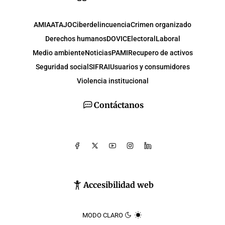
AMIA
ATAJO
Ciberdelincuencia
Crimen organizado
Derechos humanos
DOVIC
Electoral
Laboral
Medio ambiente
Noticias
PAMI
Recupero de activos
Seguridad social
SIFRAI
Usuarios y consumidores
Violencia institucional
Contáctanos
Accesibilidad web
MODO CLARO