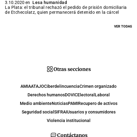
3.10.2020 en
Lesa humanidad
La Plata: el tribunal rechazó el pedido de prisión domiciliaria
de Etchecolatz, quien permanecerá detenido en la cárcel
VER TODAS
Otras secciones
AMIA
ATAJO
Ciberdelincuencia
Crimen organizado
Derechos humanos
DOVIC
Electoral
Laboral
Medio ambiente
Noticias
PAMI
Recupero de activos
Seguridad social
SIFRAI
Usuarios y consumidores
Violencia institucional
Contáctanos