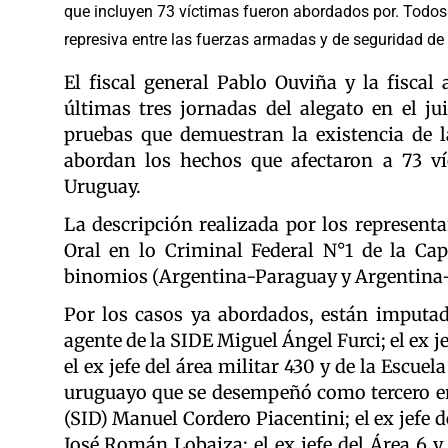
que incluyen 73 víctimas fueron abordados por. Todos 
represiva entre las fuerzas armadas y de seguridad d
El fiscal general Pablo Ouviña y la fisca
últimas tres jornadas del alegato en el j
pruebas que demuestran la existencia de la
abordan los hechos que afectaron a 73 ví
Uruguay.
La descripción realizada por los representa
Oral en lo Criminal Federal N°1 de la Capi
binomios (Argentina-Paraguay y Argentina-Ch
Por los casos ya abordados, están imputado
agente de la SIDE Miguel Ángel Furci; el ex j
el ex jefe del área militar 430 y de la Escuel
uruguayo que se desempeñó como tercero en
(SID) Manuel Cordero Piacentini; el ex jefe 
José Román Lobaiza; el ex jefe del Área 6 y