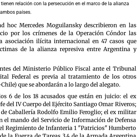
tienen relación con la persecución en el marco de la alianza
e ambos países.
l ad hoc Mercedes Moguilansky describieron en las
uicio por los crímenes de la Operación Cóndor las
 asociación ilícita internacional en 47 casos que
ctimas de la alianza represiva entre Argentina y
ntes del Ministerio Público Fiscal ante el Tribunal
tal Federal es previa al tratamiento de los otros
ile) que se abordarán a lo largo del alegato.
s 6 de los 18 acusados que están en juicio: el ex
efe del IV Cuerpo del Ejército Santiago Omar Riveros;
a de Caballería Rodolfo Emilio Feroglio; el ex militar
 el mando del Servicio de Información de Defensa
del Regimiento de Infanteria 1 "Patricios" Humberto
 de la Fuerza de Tareas 3.4 de la Armada Argentina