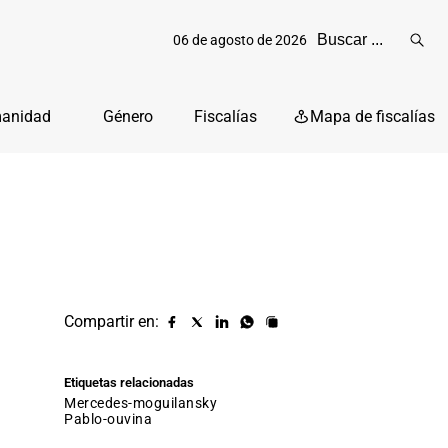
06 de agosto de 2026
Reali
busq
manidad
Género
Fiscalías
Mapa de fiscalías
Compartir en:
Compartir
Compartir
Compartir
Compartir
Copiar
URL
en
en
en
en
facebook
X
Linkedin
Whatsapp
Etiquetas relacionadas
(twitter)
mercedes-moguilansky
pablo-ouvina