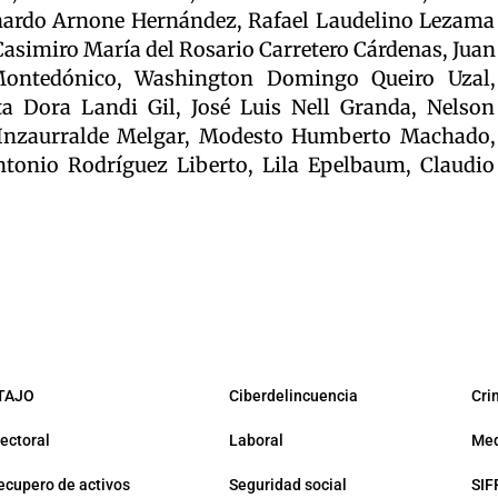
nardo Arnone Hernández, Rafael Laudelino Lezama
simiro María del Rosario Carretero Cárdenas, Juan
Montedónico, Washington Domingo Queiro Uzal,
a Dora Landi Gil, José Luis Nell Granda, Nelson
 Inzaurralde Melgar, Modesto Humberto Machado,
tonio Rodríguez Liberto, Lila Epelbaum, Claudio
TAJO
Ciberdelincuencia
Cri
lectoral
Laboral
Med
ecupero de activos
Seguridad social
SIF