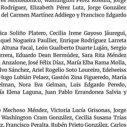
ores Montedónico, Washington Pérez Rossini, Jorge
Rodríguez, Elizabeth Pérez Lutz, Jorge González
 del Carmen Martínez Addiego y Francisco Edgardo
a Soliño Platero, Cecilia Irene Gayoso Jáuregui,
quel Nogueira Paullier, Enrique Rodríguez Larreta
l Altuna Facal, León Gualberto Duarte Luján, Sergio
rrera, Eduardo Dean Bermúdez, Sara Rita Méndez
 Anzalone, José Félix Díaz, María Elba Rama Molla,
vo Sánchez, Ariel Rogelio Soto Loureiro, Edelweiss
 Hugo Lubián Pelaez, Gastón Zina Figueredo, María
Gelman, Nora Eva Gelman, Luis Edgardo Peredo,
a Elena Laguna, Juan Pablo Errandonea Salvia y
io Mechoso Méndez, Victoria Lucía Grisonas, Jorge
ti, Washington Cram González, Cecilia Susana Trías
, Francisco Peralta, Rubén Prieto González, Carlos