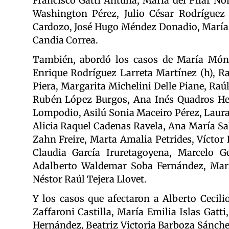
Francisco Gatti Antuña, María del Pilar N
Washington Pérez, Julio César Rodríguez 
Cardozo, José Hugo Méndez Donadio, María
Candia Correa.
También, abordó los casos de María Mónic
Enrique Rodríguez Larreta Martínez (h), Ra
Piera, Margarita Michelini Delle Piane, Raú
Rubén López Burgos, Ana Inés Quadros He
Lompodio, Asilú Sonia Maceiro Pérez, Laura
Alicia Raquel Cadenas Ravela, Ana María Sal
Zahn Freire, Marta Amalia Petrides, Víctor
Claudia García Iruretagoyena, Marcelo 
Adalberto Waldemar Soba Fernández, Marí
Néstor Raúl Tejera Llovet.
Y los casos que afectaron a Alberto Cecil
Zaffaroni Castilla, María Emilia Islas Gat
Hernández, Beatriz Victoria Barboza Sánchez