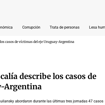
onómica
Corrupción
Trata de personas
Lesa hu
 los casos de víctimas del eje Uruguay-Argentina
calía describe los casos de
y-Argentina
guilansky abordaron durante las últimas tres jornadas 47 casos