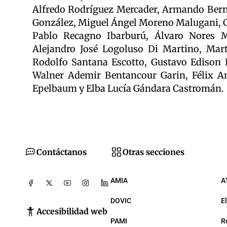
Alfredo Rodríguez Mercader, Armando Ber
González, Miguel Ángel Moreno Malugani, Ca
Pablo Recagno Ibarburú, Álvaro Nores 
Alejandro José Logoluso Di Martino, Mart
Rodolfo Santana Escotto, Gustavo Edison
Walner Ademir Bentancour Garin, Félix An
Epelbaum y Elba Lucía Gándara Castromán.
Contáctanos
Otras secciones
AMIA
A
DOVIC
E
Accesibilidad web
PAMI
R