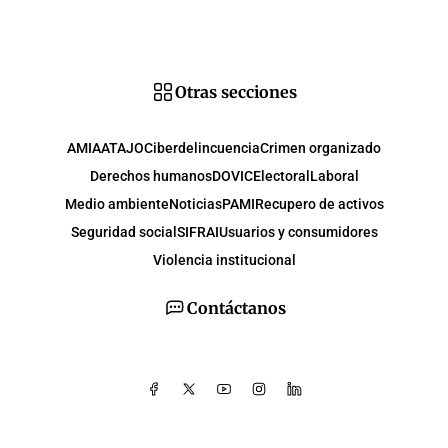
Otras secciones
AMIA
ATAJO
Ciberdelincuencia
Crimen organizado
Derechos humanos
DOVIC
Electoral
Laboral
Medio ambiente
Noticias
PAMI
Recupero de activos
Seguridad social
SIFRAI
Usuarios y consumidores
Violencia institucional
Contáctanos