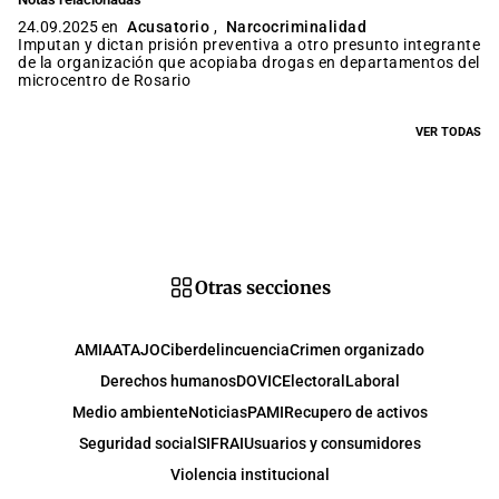
24.09.2025 en
Acusatorio
,
Narcocriminalidad
Imputan y dictan prisión preventiva a otro presunto integrante
de la organización que acopiaba drogas en departamentos del
microcentro de Rosario
VER TODAS
Otras secciones
AMIA
ATAJO
Ciberdelincuencia
Crimen organizado
Derechos humanos
DOVIC
Electoral
Laboral
Medio ambiente
Noticias
PAMI
Recupero de activos
Seguridad social
SIFRAI
Usuarios y consumidores
Violencia institucional