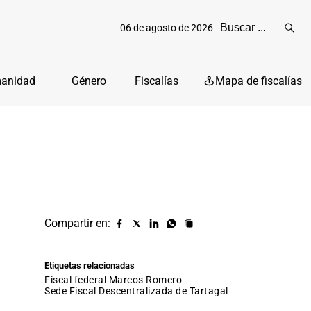
06 de agosto de 2026
Reali
busq
manidad
Género
Fiscalías
Mapa de fiscalías
Compartir en:
Compartir
Compartir
Compartir
Compartir
Copiar
URL
en
en
en
en
facebook
X
Linkedin
Whatsapp
Etiquetas relacionadas
(twitter)
fiscal federal Marcos Romero
Sede Fiscal Descentralizada de Tartagal