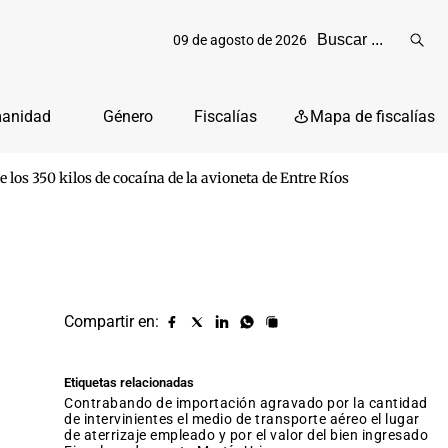
09 de agosto de 2026
Reali
busq
manidad
Género
Fiscalías
Mapa de fiscalías
 los 350 kilos de cocaína de la avioneta de Entre Ríos
Compartir en:
Compartir
Compartir
Compartir
Compartir
Copiar
URL
en
en
en
en
facebook
X
Linkedin
Whatsapp
Etiquetas relacionadas
(twitter)
contrabando de importación agravado por la cantidad
de intervinientes el medio de transporte aéreo el lugar
de aterrizaje empleado y por el valor del bien ingresado