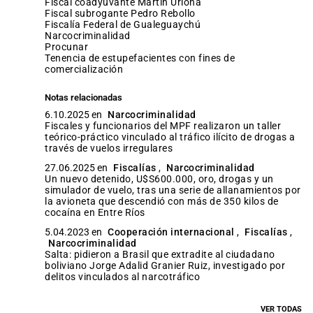
fiscal coadyuvante Martín Uriona
fiscal subrogante Pedro Rebollo
Fiscalía Federal de Gualeguaychú
narcocriminalidad
procunar
tenencia de estupefacientes con fines de
comercialización
Notas relacionadas
6.10.2025 en
Narcocriminalidad
Fiscales y funcionarios del MPF realizaron un taller
teórico-práctico vinculado al tráfico ilícito de drogas a
través de vuelos irregulares
27.06.2025 en
Fiscalías
,
Narcocriminalidad
Un nuevo detenido, U$S600.000, oro, drogas y un
simulador de vuelo, tras una serie de allanamientos por
la avioneta que descendió con más de 350 kilos de
cocaína en Entre Ríos
5.04.2023 en
Cooperación internacional
,
Fiscalías
,
Narcocriminalidad
Salta: pidieron a Brasil que extradite al ciudadano
boliviano Jorge Adalid Granier Ruiz, investigado por
delitos vinculados al narcotráfico
VER TODAS