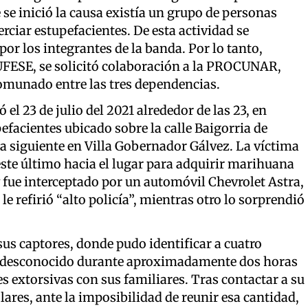
e se inició la causa existía un grupo de personas
ciar estupefacientes. De esta actividad se
or los integrantes de la banda. Por lo tanto,
UFESE, se solicitó colaboración a la PROCUNAR,
munado entre las tres dependencias.
 el 23 de julio del 2021 alrededor de las 23, en
facientes ubicado sobre la calle Baigorria de
a siguiente en Villa Gobernador Gálvez. La víctima
este último hacia el lugar para adquirir marihuana
y fue interceptado por un automóvil Chevrolet Astra,
e refirió “alto policía”, mientras otro lo sorprendió
sus captores, donde pudo identificar a cuatro
ar desconocido durante aproximadamente dos horas
 extorsivas con sus familiares. Tras contactar a su
lares, ante la imposibilidad de reunir esa cantidad,