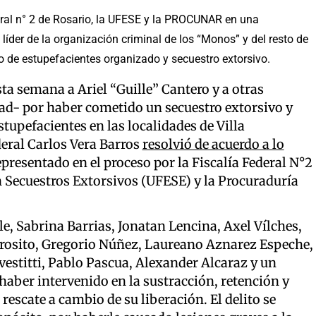
deral n° 2 de Rosario, la UFESE y la PROCUNAR en una
 líder de la organización criminal de los “Monos” y del resto de
co de estupefacientes organizado y secuestro extorsivo.
ta semana a Ariel “Guille” Cantero y a otras
dad- por haber cometido un secuestro extorsivo y
tupefacientes en las localidades de Villa
deral Carlos Vera Barros
resolvió de acuerdo a lo
representado en el proceso por la Fiscalía Federal N°2
n Secuestros Extorsivos (UFESE) y la Procuraduría
le, Sabrina Barrias, Jonatan Lencina, Axel Vílches,
rosito, Gregorio Núñez, Laureano Aznarez Espeche,
stitti, Pablo Pascua, Alexander Alcaraz y un
aber intervenido en la sustracción, retención y
escate a cambio de su liberación. El delito se