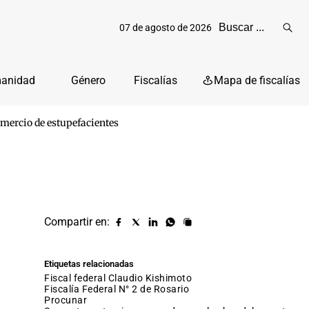
07 de agosto de 2026
Reali
busq
manidad
Género
Fiscalías
Mapa de fiscalías
comercio de estupefacientes
Compartir en:
Compartir
Compartir
Compartir
Compartir
Copiar
URL
en
en
en
en
facebook
X
Linkedin
Whatsapp
Etiquetas relacionadas
(twitter)
fiscal federal Claudio Kishimoto
Fiscalía Federal N° 2 de Rosario
procunar