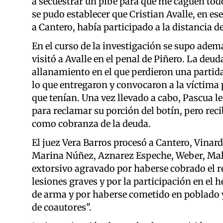
a secuestrar un pibe para que me caguen todo
se pudo establecer que Cristian Avalle, en e
a Cantero, había participado a la distancia d
En el curso de la investigación se supo adem
visitó a Avalle en el penal de Piñero. La deu
allanamiento en el que perdieron una partida
lo que entregaron y convocaron a la víctima p
que tenían. Una vez llevado a cabo, Pascua le
para reclamar su porción del botín, pero rec
como cobranza de la deuda.
El juez Vera Barros procesó a Cantero, Vinard
Marina Núñez, Aznarez Espeche, Weber, Malves
extorsivo agravado por haberse cobrado el re
lesiones graves y por la participación en el
de arma y por haberse cometido en poblado y
de coautores".