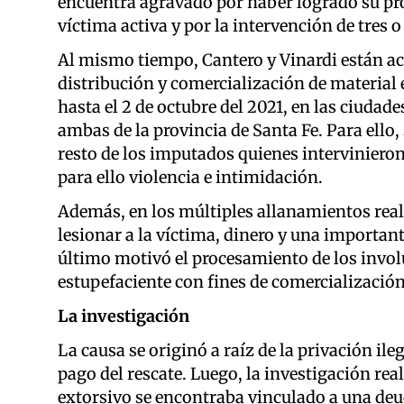
encuentra agravado por haber logrado su pro
víctima activa y por la intervención de tres 
Al mismo tiempo, Cantero y Vinardi están ac
distribución y comercialización de material e
hasta el 2 de octubre del 2021, en las ciudad
ambas de la provincia de Santa Fe. Para ello,
resto de los imputados quienes intervinieron
para ello violencia e intimidación.
Además, en los múltiples allanamientos real
lesionar a la víctima, dinero y una importan
último motivó el procesamiento de los involu
estupefaciente con fines de comercialización
La investigación
La causa se originó a raíz de la privación ile
pago del rescate. Luego, la investigación rea
extorsivo se encontraba vinculado a una deud