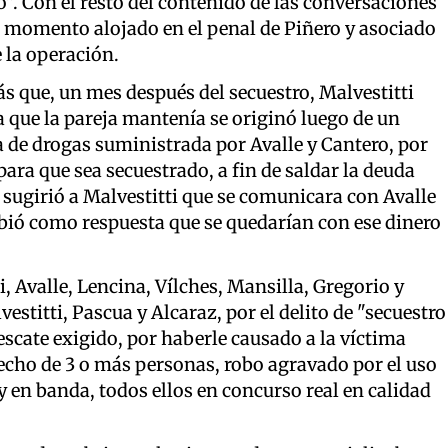
”. Con el resto del contenido de las conversaciones
se momento alojado en el penal de Piñero y asociado
e la operación.
ás que, un mes después del secuestro, Malvestitti
da que la pareja mantenía se originó luego de un
 de drogas suministrada por Avalle y Cantero, por
ara que sea secuestrado, a fin de saldar la deuda
 sugirió a Malvestitti que se comunicara con Avalle
ibió como respuesta que se quedarían con ese dinero
i, Avalle, Lencina, Vílches, Mansilla, Gregorio y
titti, Pascua y Alcaraz, por el delito de "secuestro
scate exigido, por haberle causado a la víctima
 hecho de 3 o más personas, robo agravado por el uso
 en banda, todos ellos en concurso real en calidad