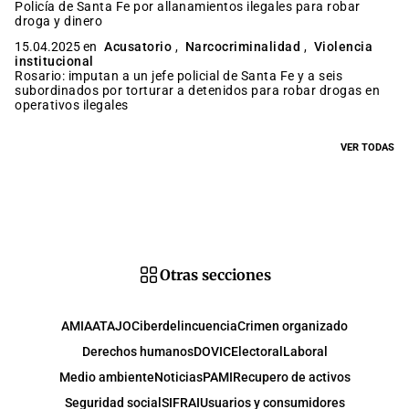
Policía de Santa Fe por allanamientos ilegales para robar
droga y dinero
15.04.2025 en
Acusatorio
,
Narcocriminalidad
,
Violencia
institucional
Rosario: imputan a un jefe policial de Santa Fe y a seis
subordinados por torturar a detenidos para robar drogas en
operativos ilegales
VER TODAS
Otras secciones
AMIA
ATAJO
Ciberdelincuencia
Crimen organizado
Derechos humanos
DOVIC
Electoral
Laboral
Medio ambiente
Noticias
PAMI
Recupero de activos
Seguridad social
SIFRAI
Usuarios y consumidores