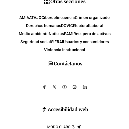
Otras secciones
AMIA
ATAJO
Ciberdelincuencia
Crimen organizado
Derechos humanos
DOVIC
Electoral
Laboral
Medio ambiente
Noticias
PAMI
Recupero de activos
Seguridad social
SIFRAI
Usuarios y consumidores
Violencia institucional
Contáctanos
Accesibilidad web
MODO CLARO