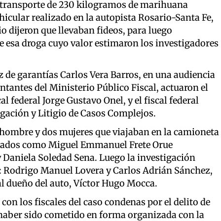
l transporte de 230 kilogramos de marihuana
hicular realizado en la autopista Rosario-Santa Fe,
o dijeron que llevaban fideos, para luego
e esa droga cuyo valor estimaron los investigadores
 de garantías Carlos Vera Barros, en una audiencia
ntantes del Ministerio Público Fiscal, actuaron el
al federal Jorge Gustavo Onel, y el fiscal federal
igación y Litigio de Casos Complejos.
hombre y dos mujeres que viajaban en la camioneta
tificados como Miguel Emmanuel Frete Orue
y Daniela Soledad Sena. Luego la investigación
os: Rodrigo Manuel Lovera y Carlos Adrián Sánchez,
al dueño del auto, Víctor Hugo Mocca.
on los fiscales del caso condenas por el delito de
 haber sido cometido en forma organizada con la