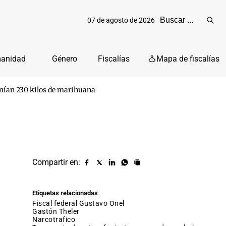
07 de agosto de 2026
Reali
busq
manidad
Género
Fiscalías
Mapa de fiscalías
tenían 230 kilos de marihuana
Compartir en:
Compartir
Compartir
Compartir
Compartir
Copiar
URL
en
en
en
en
facebook
X
Linkedin
Whatsapp
Etiquetas relacionadas
(twitter)
fiscal federal Gustavo Onel
Gastón Theler
narcotrafico