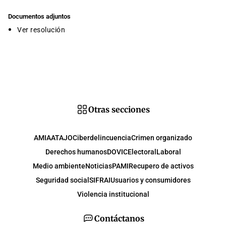
Documentos adjuntos
Ver resolución
Otras secciones
AMIA
ATAJO
Ciberdelincuencia
Crimen organizado
Derechos humanos
DOVIC
Electoral
Laboral
Medio ambiente
Noticias
PAMI
Recupero de activos
Seguridad social
SIFRAI
Usuarios y consumidores
Violencia institucional
Contáctanos