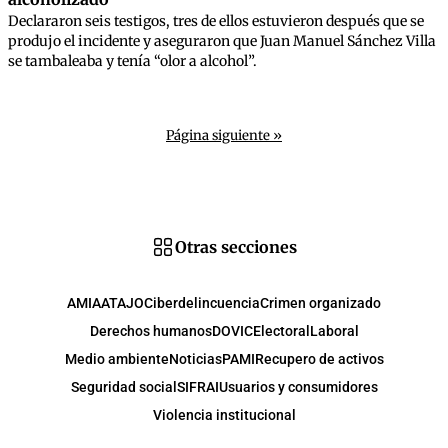
Declararon seis testigos, tres de ellos estuvieron después que se
produjo el incidente y aseguraron que Juan Manuel Sánchez Villa
se tambaleaba y tenía “olor a alcohol”.
Página siguiente »
Otras secciones
AMIA
ATAJO
Ciberdelincuencia
Crimen organizado
Derechos humanos
DOVIC
Electoral
Laboral
Medio ambiente
Noticias
PAMI
Recupero de activos
Seguridad social
SIFRAI
Usuarios y consumidores
Violencia institucional