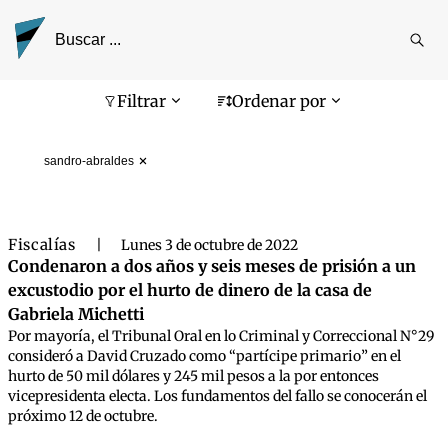
Reali
busq
Pantalla de búsqueda
Filtrar
Ordenar por
sandro-abraldes
Fiscalías
|
Lunes 3 de octubre de 2022
Condenaron a dos años y seis meses de prisión a un
excustodio por el hurto de dinero de la casa de
Gabriela Michetti
Por mayoría, el Tribunal Oral en lo Criminal y Correccional N°29
consideró a David Cruzado como “partícipe primario” en el
hurto de 50 mil dólares y 245 mil pesos a la por entonces
vicepresidenta electa. Los fundamentos del fallo se conocerán el
próximo 12 de octubre.