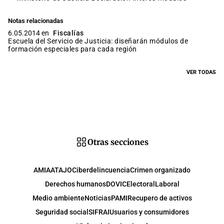
Notas relacionadas
6.05.2014 en
Fiscalías
Escuela del Servicio de Justicia: diseñarán módulos de
formación especiales para cada región
VER TODAS
Otras secciones
AMIA
ATAJO
Ciberdelincuencia
Crimen organizado
Derechos humanos
DOVIC
Electoral
Laboral
Medio ambiente
Noticias
PAMI
Recupero de activos
Seguridad social
SIFRAI
Usuarios y consumidores