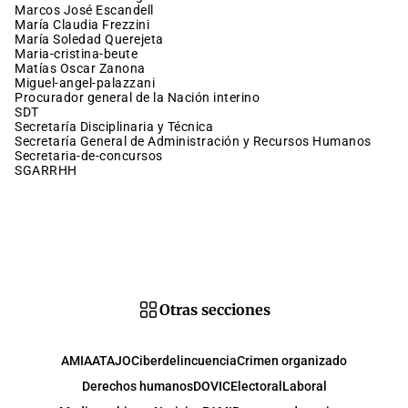
Marcos José Escandell
María Claudia Frezzini
María Soledad Querejeta
maria-cristina-beute
Matías Oscar Zanona
miguel-angel-palazzani
procurador general de la Nación interino
SDT
Secretaría Disciplinaria y Técnica
Secretaría General de Administración y Recursos Humanos
secretaria-de-concursos
SGARRHH
Otras secciones
AMIA
ATAJO
Ciberdelincuencia
Crimen organizado
Derechos humanos
DOVIC
Electoral
Laboral