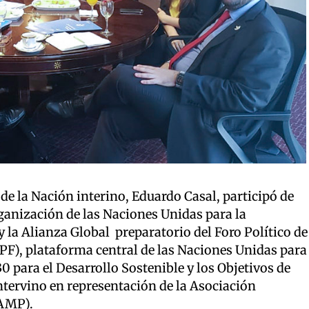
de la Nación interino, Eduardo Casal, participó de
ganización de las Naciones Unidas para la
y la Alianza Global preparatorio del Foro Político de
LPF), plataforma central de las Naciones Unidas para
0 para el Desarrollo Sostenible y los Objetivos de
ntervino en representación de la Asociación
IAMP).