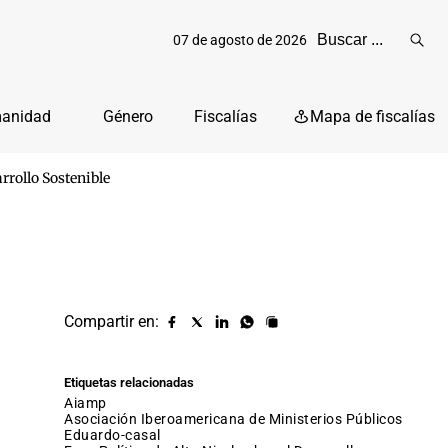
07 de agosto de 2026
Reali
busq
manidad
Género
Fiscalías
Mapa de fiscalías
rrollo Sostenible
Compartir en:
Compartir
Compartir
Compartir
Compartir
Copiar
URL
en
en
en
en
facebook
X
Linkedin
Whatsapp
Etiquetas relacionadas
(twitter)
aiamp
Asociación Iberoamericana de Ministerios Públicos
eduardo-casal