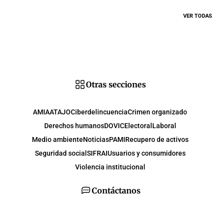
VER TODAS
Otras secciones
AMIA
ATAJO
Ciberdelincuencia
Crimen organizado
Derechos humanos
DOVIC
Electoral
Laboral
Medio ambiente
Noticias
PAMI
Recupero de activos
Seguridad social
SIFRAI
Usuarios y consumidores
Violencia institucional
Contáctanos