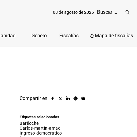
08 de agosto de 2026
Reali
busq
manidad
Género
Fiscalías
Mapa de fiscalías
Compartir en:
Compartir
Compartir
Compartir
Compartir
Copiar
URL
en
en
en
en
facebook
X
Linkedin
Whatsapp
Etiquetas relacionadas
(twitter)
bariloche
carlos-martin-amad
ingreso-democratico