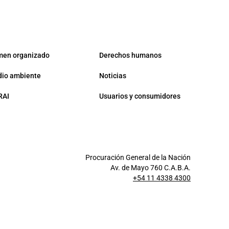
men organizado
Derechos humanos
io ambiente
Noticias
RAI
Usuarios y consumidores
Procuración General de la Nación
Av. de Mayo 760 C.A.B.A.
+54 11 4338 4300