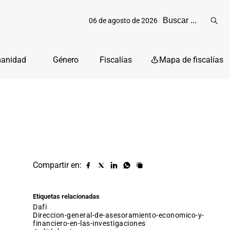
06 de agosto de 2026
Reali
busq
manidad
Género
Fiscalías
Mapa de fiscalías
Compartir en:
Compartir
Compartir
Compartir
Compartir
Copiar
URL
en
en
en
en
facebook
X
Linkedin
Whatsapp
Etiquetas relacionadas
(twitter)
dafi
direccion-general-de-asesoramiento-economico-y-
financiero-en-las-investigaciones