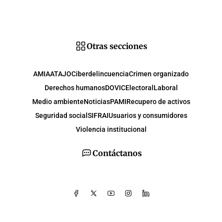
Otras secciones
AMIA
ATAJO
Ciberdelincuencia
Crimen organizado
Derechos humanos
DOVIC
Electoral
Laboral
Medio ambiente
Noticias
PAMI
Recupero de activos
Seguridad social
SIFRAI
Usuarios y consumidores
Violencia institucional
Contáctanos