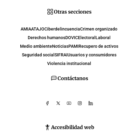
Otras secciones
AMIA
ATAJO
Ciberdelincuencia
Crimen organizado
Derechos humanos
DOVIC
Electoral
Laboral
Medio ambiente
Noticias
PAMI
Recupero de activos
Seguridad social
SIFRAI
Usuarios y consumidores
Violencia institucional
Contáctanos
Accesibilidad web