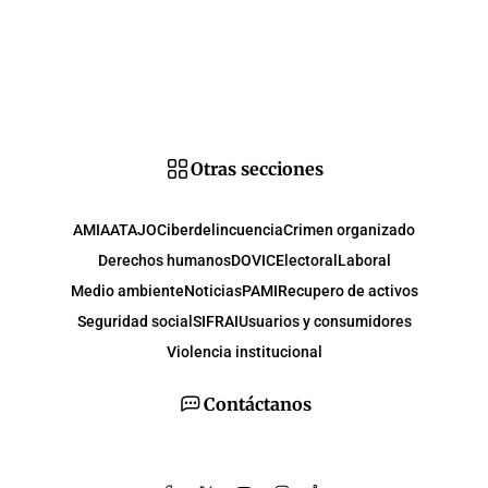
Otras secciones
AMIA
ATAJO
Ciberdelincuencia
Crimen organizado
Derechos humanos
DOVIC
Electoral
Laboral
Medio ambiente
Noticias
PAMI
Recupero de activos
Seguridad social
SIFRAI
Usuarios y consumidores
Violencia institucional
Contáctanos