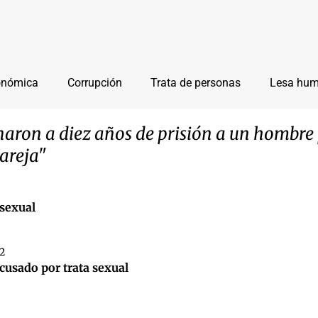
onómica
Corrupción
Trata de personas
Lesa hu
aron a diez años de prisión a un hombre p
pareja"
 sexual
22
cusado por trata sexual