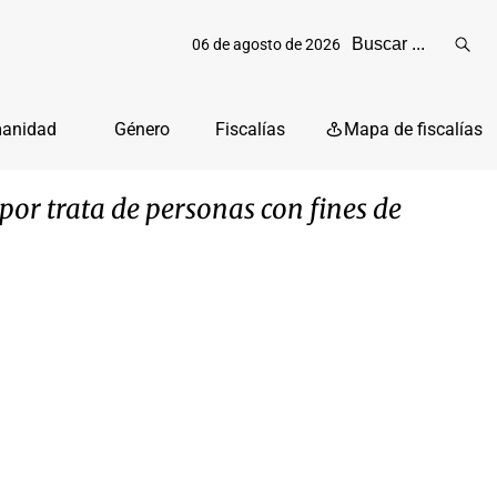
06 de agosto de 2026
Reali
busq
manidad
Género
Fiscalías
Mapa de fiscalías
or trata de personas con fines de