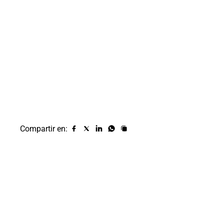
Compartir en:
Compartir
Compartir
Compartir
Compartir
Copiar
URL
en
en
en
en
facebook
X
Linkedin
Whatsapp
(twitter)