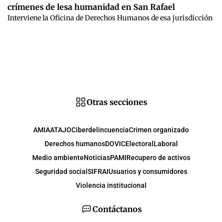
crímenes de lesa humanidad en San Rafael
Interviene la Oficina de Derechos Humanos de esa jurisdicción
Otras secciones
AMIA
ATAJO
Ciberdelincuencia
Crimen organizado
Derechos humanos
DOVIC
Electoral
Laboral
Medio ambiente
Noticias
PAMI
Recupero de activos
Seguridad social
SIFRAI
Usuarios y consumidores
Violencia institucional
Contáctanos