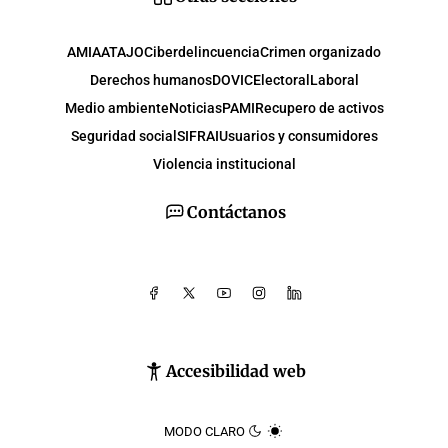
AMIA
ATAJO
Ciberdelincuencia
Crimen organizado
Derechos humanos
DOVIC
Electoral
Laboral
Medio ambiente
Noticias
PAMI
Recupero de activos
Seguridad social
SIFRAI
Usuarios y consumidores
Violencia institucional
Contáctanos
Accesibilidad web
MODO CLARO