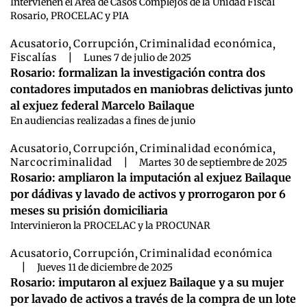
Intervienen el Área de Casos Complejos de la Unidad Fiscal
Rosario, PROCELAC y PIA
Acusatorio
,
Corrupción
,
Criminalidad económica
,
Fiscalías
|
Lunes 7 de julio de 2025
Rosario: formalizan la investigación contra dos
contadores imputados en maniobras delictivas junto
al exjuez federal Marcelo Bailaque
En audiencias realizadas a fines de junio
Acusatorio
,
Corrupción
,
Criminalidad económica
,
Narcocriminalidad
|
Martes 30 de septiembre de 2025
Rosario: ampliaron la imputación al exjuez Bailaque
por dádivas y lavado de activos y prorrogaron por 6
meses su prisión domiciliaria
Intervinieron la PROCELAC y la PROCUNAR
Acusatorio
,
Corrupción
,
Criminalidad económica
|
Jueves 11 de diciembre de 2025
Rosario: imputaron al exjuez Bailaque y a su mujer
por lavado de activos a través de la compra de un lote