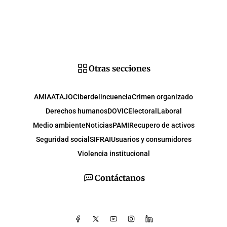
Otras secciones
AMIA
ATAJO
Ciberdelincuencia
Crimen organizado
Derechos humanos
DOVIC
Electoral
Laboral
Medio ambiente
Noticias
PAMI
Recupero de activos
Seguridad social
SIFRAI
Usuarios y consumidores
Violencia institucional
Contáctanos