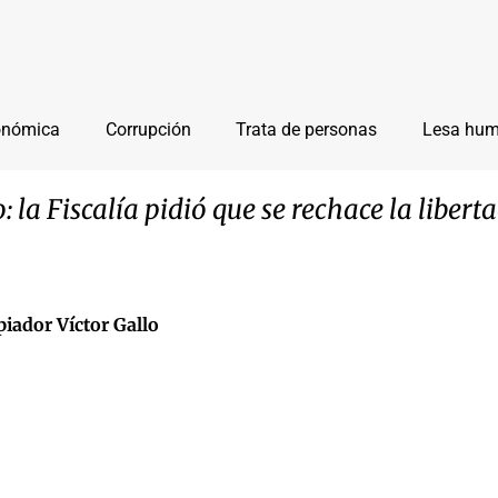
onómica
Corrupción
Trata de personas
Lesa hu
: la Fiscalía pidió que se rechace la libe
piador Víctor Gallo