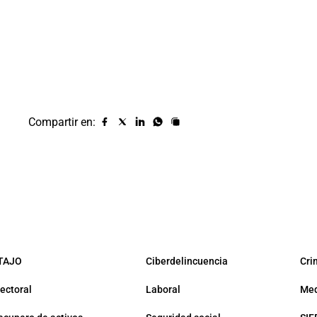
Compartir en:
Compartir
Compartir
Compartir
Compartir
Copiar
URL
en
en
en
en
facebook
X
Linkedin
Whatsapp
(twitter)
TAJO
Ciberdelincuencia
Cri
lectoral
Laboral
Med