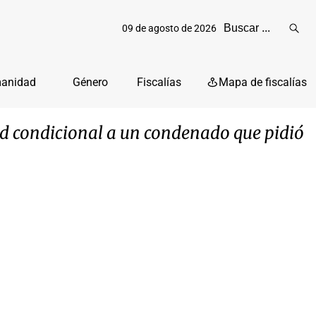
09 de agosto de 2026
Reali
busq
manidad
Género
Fiscalías
Mapa de fiscalías
rtad condicional a un condenado que pidió