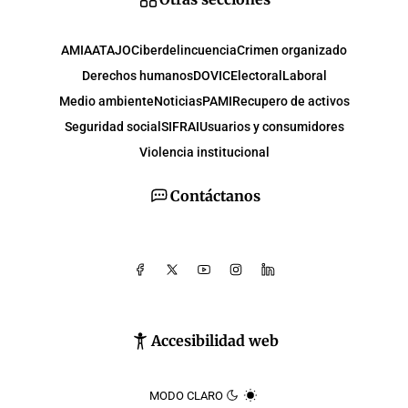
AMIA
ATAJO
Ciberdelincuencia
Crimen organizado
Derechos humanos
DOVIC
Electoral
Laboral
Medio ambiente
Noticias
PAMI
Recupero de activos
Seguridad social
SIFRAI
Usuarios y consumidores
Violencia institucional
Contáctanos
Accesibilidad web
MODO CLARO