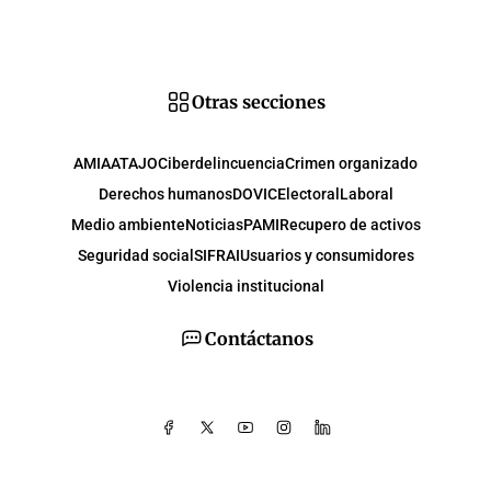
Otras secciones
AMIA
ATAJO
Ciberdelincuencia
Crimen organizado
Derechos humanos
DOVIC
Electoral
Laboral
Medio ambiente
Noticias
PAMI
Recupero de activos
Seguridad social
SIFRAI
Usuarios y consumidores
Violencia institucional
Contáctanos