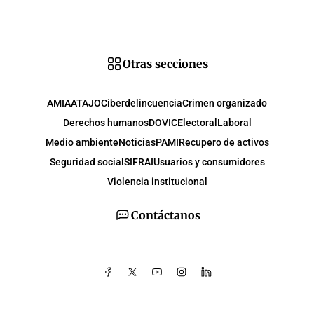
Otras secciones
AMIA
ATAJO
Ciberdelincuencia
Crimen organizado
Derechos humanos
DOVIC
Electoral
Laboral
Medio ambiente
Noticias
PAMI
Recupero de activos
Seguridad social
SIFRAI
Usuarios y consumidores
Violencia institucional
Contáctanos