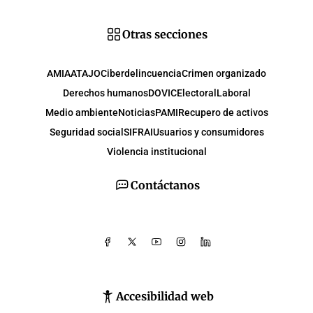
Otras secciones
AMIA
ATAJO
Ciberdelincuencia
Crimen organizado
Derechos humanos
DOVIC
Electoral
Laboral
Medio ambiente
Noticias
PAMI
Recupero de activos
Seguridad social
SIFRAI
Usuarios y consumidores
Violencia institucional
Contáctanos
Accesibilidad web