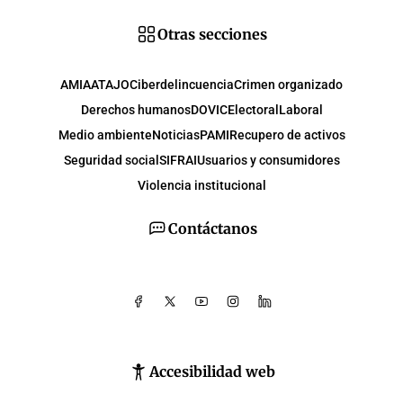
Otras secciones
AMIA
ATAJO
Ciberdelincuencia
Crimen organizado
Derechos humanos
DOVIC
Electoral
Laboral
Medio ambiente
Noticias
PAMI
Recupero de activos
Seguridad social
SIFRAI
Usuarios y consumidores
Violencia institucional
Contáctanos
Accesibilidad web