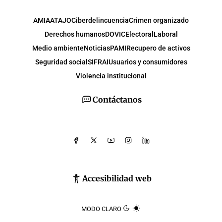
AMIA
ATAJO
Ciberdelincuencia
Crimen organizado
Derechos humanos
DOVIC
Electoral
Laboral
Medio ambiente
Noticias
PAMI
Recupero de activos
Seguridad social
SIFRAI
Usuarios y consumidores
Violencia institucional
Contáctanos
Accesibilidad web
MODO CLARO