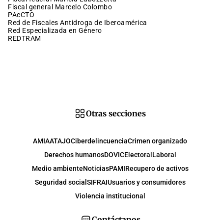
fiscal general Marcelo Colombo
PAcCTO
Red de Fiscales Antidroga de Iberoamérica
Red Especializada en Género
REDTRAM
Otras secciones
AMIA
ATAJO
Ciberdelincuencia
Crimen organizado
Derechos humanos
DOVIC
Electoral
Laboral
Medio ambiente
Noticias
PAMI
Recupero de activos
Seguridad social
SIFRAI
Usuarios y consumidores
Violencia institucional
Contáctanos