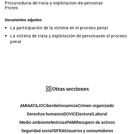
procuraduria-de-trata-y-explotacion-de-personas
protex
Documentos adjuntos
La participación de la víctima en el proceso penal
La víctima de trata y explotación de personasen el proceso
penal
Otras secciones
AMIA
ATAJO
Ciberdelincuencia
Crimen organizado
Derechos humanos
DOVIC
Electoral
Laboral
Medio ambiente
Noticias
PAMI
Recupero de activos
Seguridad social
SIFRAI
Usuarios y consumidores