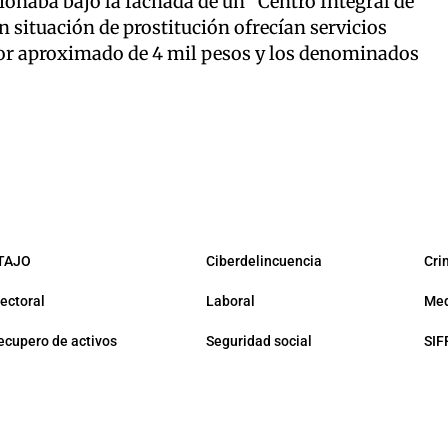
ionaba bajo la fachada de un “Centro Integral de
en situación de prostitución ofrecían servicios
lor aproximado de 4 mil pesos y los denominados
TAJO
Ciberdelincuencia
Cri
lectoral
Laboral
Med
ecupero de activos
Seguridad social
SIF