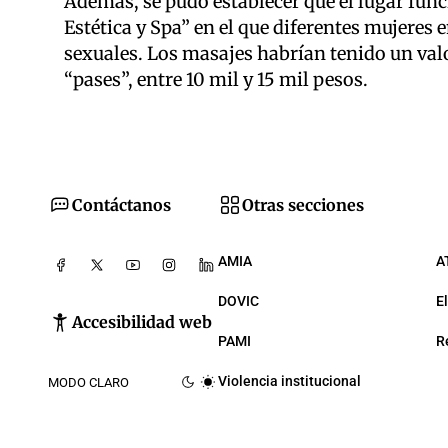
Además, se pudo establecer que el lugar func
Estética y Spa” en el que diferentes mujeres 
sexuales. Los masajes habrían tenido un va
“pases”, entre 10 mil y 15 mil pesos.
Contáctanos
Otras secciones
AMIA
A
DOVIC
E
Accesibilidad web
PAMI
R
Violencia institucional
MODO CLARO