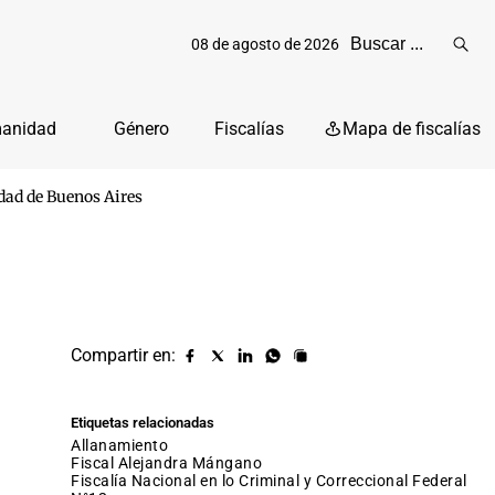
08 de agosto de 2026
Reali
busq
manidad
Género
Fiscalías
Mapa de fiscalías
udad de Buenos Aires
Compartir en:
Compartir
Compartir
Compartir
Compartir
Copiar
URL
en
en
en
en
facebook
X
Linkedin
Whatsapp
Etiquetas relacionadas
(twitter)
allanamiento
fiscal Alejandra Mángano
Fiscalía Nacional en lo Criminal y Correccional Federal