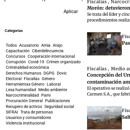
Fiscalías
Narcocr
,
Morón: detuvieron 
Aplicar
Se trata del líder y c
procedimientos realiza
Categorias
Fis
Pas
Todos
Acusatorio
Amia
Atajo
Capacitación
Ciberdelincuencia
Concursos
Cooperación internacional
Corrupción
Covid-19
Crimen organizado
Criminalidad económica
Fiscalías
Medio 
,
Derechos Humanos
DGPG
Dovic
Concepción del Uru
Electoral
Fiscalías
Género
contaminación am
Herramientas Género
Laboral
El operativo se realizó
Lesa humanidad
Medio ambiente
Carmen S.A., que fabri
Narcocriminalidad
Pami
Procuración General
Publicaciones
Recupero de activos
Seguridad social
Fis
SIFRAI
Trata de personas
Sal
Usuarios y consumidores
Violencia institucional