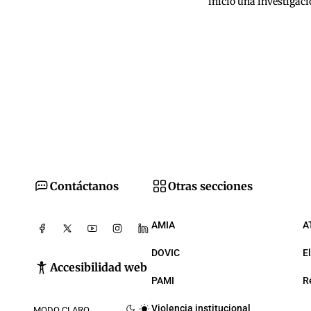
inició una investigaci
Contáctanos
Otras secciones
AMIA
A
DOVIC
E
Accesibilidad web
PAMI
R
Violencia institucional
MODO CLARO