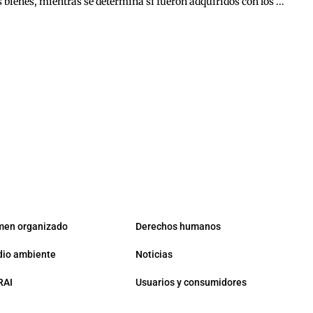
 bienes, mientras se determina si fueron adquiridos con los ...
men organizado
Derechos humanos
io ambiente
Noticias
RAI
Usuarios y consumidores