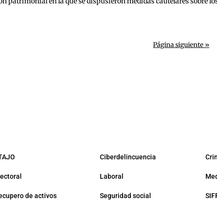
ón patrimonial en la que se dispusieron medidas cautelares sobre los
Página siguiente »
TAJO
Ciberdelincuencia
Cri
lectoral
Laboral
Med
ecupero de activos
Seguridad social
SIF