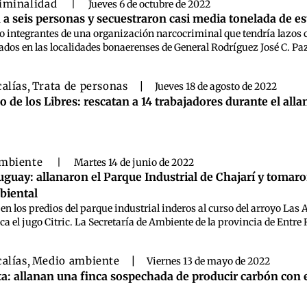
iminalidad
|
Jueves 6 de octubre de 2022
a seis personas y secuestraron casi media tonelada de e
inco integrantes de una organización narcocriminal que tendría lazos
dos en las localidades bonaerenses de General Rodríguez José C. Paz
calías
,
Trata de personas
|
Jueves 18 de agosto de 2022
o de los Libres: rescatan a 14 trabajadores durante el al
ambiente
|
Martes 14 de junio de 2022
guay: allanaron el Parque Industrial de Chajarí y tomar
biental
 en los predios del parque industrial inderos al curso del arroyo Las 
ca el jugo Citric. La Secretaría de Ambiente de la provincia de Entre 
calías
,
Medio ambiente
|
Viernes 13 de mayo de 2022
ta: allanan una finca sospechada de producir carbón con 