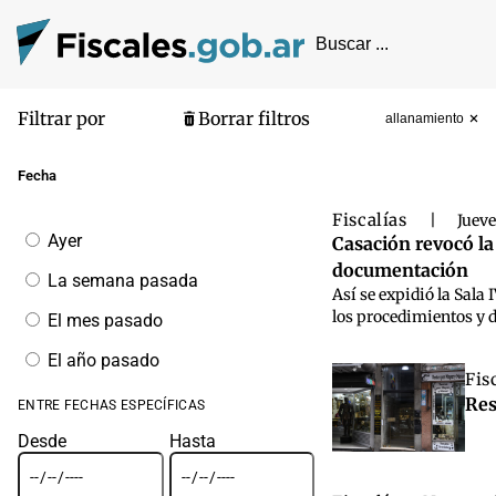
Filtrar por
Borrar filtros
allanamiento
Pantalla de
Fecha
Fiscalías
|
Jueve
Filtrar
Ayer
Casación revocó la
por
documentación
fecha
La semana pasada
Así se expidió la Sala
los procedimientos y 
El mes pasado
El año pasado
Fis
Res
ENTRE FECHAS ESPECÍFICAS
Desde
Hasta