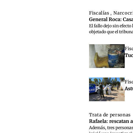
Fiscalías
Narcocr
,
General Roca: Casa
El fallo dejo sin efec
objetado que el tribun
Fis
Tuc
Fis
Ast
Trata de personas
Rafaela: rescatan 
Además, tres personas