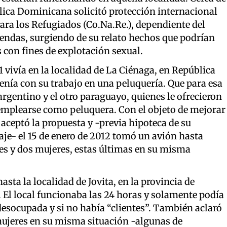
ica Dominicana solicitó protección internacional
ra los Refugiados (Co.Na.Re.), dependiente del
viendas, surgiendo de su relato hechos que podrían
s con fines de explotación sexual.
 vivía en la localidad de La Ciénaga, en República
enía con su trabajo en una peluquería. Que para esa
rgentino y el otro paraguayo, quienes le ofrecieron
emplearse como peluquera. Con el objeto de mejorar
, aceptó la propuesta y -previa hipoteca de su
aje- el 15 de enero de 2012 tomó un avión hasta
s y dos mujeres, estas últimas en su misma
asta la localidad de Jovita, en la provincia de
 El local funcionaba las 24 horas y solamente podía
desocupada y si no había “clientes”. También aclaró
 mujeres en su misma situación -algunas de