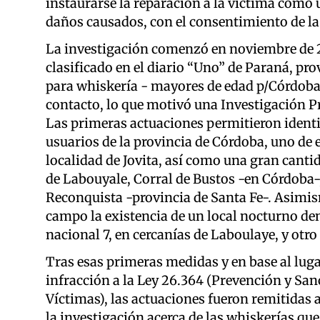
instaurarse la reparación a la víctima co
daños causados, con el consentimiento de la
La investigación comenzó en noviembre de 201
clasificado en el diario “Uno” de Paraná, prov
para whiskería - mayores de edad p/Córdoba J
contacto, lo que motivó una Investigación Pr
Las primeras actuaciones permitieron identif
usuarios de la provincia de Córdoba, uno de e
localidad de Jovita, así como una gran can
de Labouyale, Corral de Bustos -en Córdoba-
Reconquista -provincia de Santa Fe-. Asimism
campo la existencia de un local nocturno de
nacional 7, en cercanías de Laboulaye, y otr
Tras esas primeras medidas y en base al lug
infracción a la Ley 26.364 (Prevención y San
Víctimas), las actuaciones fueron remitidas a
la investigación acerca de las whiskerías qu