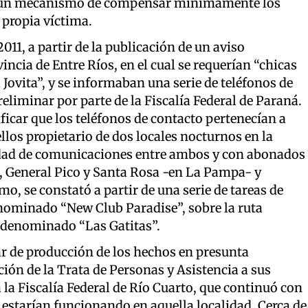
mo un mecanismo de compensar mínimamente los
 propia víctima.
1, a partir de la publicación de un aviso
incia de Entre Ríos, en el cual se requerían “chicas
ovita”, y se informaban una serie de teléfonos de
eliminar por parte de la Fiscalía Federal de Paraná.
icar que los teléfonos de contacto pertenecían a
llos propietario de dos locales nocturnos en la
tidad de comunicaciones entre ambos y con abonados
, General Pico y Santa Rosa -en La Pampa- y
o, se constató a partir de una serie de tareas de
nominado “New Club Paradise”, sobre la ruta
o denominado “Las Gatitas”.
ar de producción de los hechos en presunta
ción de la Trata de Personas y Asistencia a sus
 la Fiscalía Federal de Río Cuarto, que continuó con
e estarían funcionando en aquella localidad. Cerca de