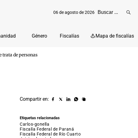
06 de agosto de 2026
Reali
busq
manidad
Género
Fiscalías
Mapa de fiscalías
e trata de personas
Compartir en:
Compartir
Compartir
Compartir
Compartir
Copiar
URL
en
en
en
en
facebook
X
Linkedin
Whatsapp
Etiquetas relacionadas
(twitter)
carlos-gonella
Fiscalía Federal de Paraná
Fiscalía Federal de Río Cuarto