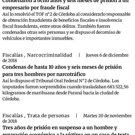
Condenaron a ocho años y seis meses de prisión a un
empresario por fraude fiscal
Así lo resolvió el TOF n°2 de Córdoba al considerarlo responsable
de obtención fraudulenta de beneficios fiscales e insolvencia
fiscal fraudulenta, entre otros delitos. También fueron
condenadas otras seis personas y se dispuso el decomiso de
vehículos e importantes inmuebles.
Fiscalías
Narcocriminalidad
,
|
Jueves 6 de diciembre
de 2018
Condenas de hasta 10 años y seis meses de prisión
para tres hombres por narcotráfico
Así lo dispuso el Tribunal Oral Federal N°2 de Córdoba. Los
imputados fueron sorprendidos cuando trasladaban 683.522,56
kilogramos de marihuana desde Paraná hacia la ciudad de
Córdoba.
Fiscalías
Trata de personas
,
|
Martes 20 de noviembre
de 2018
Tres años de prisión en suspenso a un hombre y
reparación económica a la víctima en un caso de trata